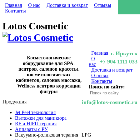
Главная
О нас
Доставка и возврат
Отзывы
Контакты
Lotos Cosmetic
Главная
г. Иркутск
Косметологическое
О
+7 904 1111 033
оборудование для SPA-
нас
центров, салонов красоты,
Доставка и возврат
косметологических
Отзывы
кабинетов, салонов массажа,
Контакты
Wellness центров коррекции
Поиск по сайту:
фигуры
Продукция
info@lotos-cosmetic.ru
Jet Peel технология
Вытяжки для маникюра
RF и HIFU терапия
Аппараты с РУ
Вакуумно-роликовая терапия | LPG