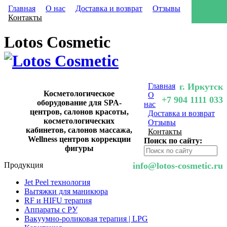
Главная
О нас
Доставка и возврат
Отзывы
Контакты
Lotos Cosmetic
Главная
г. Иркутск
Косметологическое
О
+7 904 1111 033
оборудование для SPA-
нас
центров, салонов красоты,
Доставка и возврат
косметологических
Отзывы
кабинетов, салонов массажа,
Контакты
Wellness центров коррекции
Поиск по сайту:
фигуры
Продукция
info@lotos-cosmetic.ru
Jet Peel технология
Вытяжки для маникюра
RF и HIFU терапия
Аппараты с РУ
Вакуумно-роликовая терапия | LPG