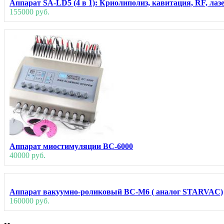
Аппарат SA-LD5 (4 в 1): Криолиполиз, кавитация, RF, ла
155000 руб.
Аппарат миостимуляции ВС-6000
40000 руб.
Аппарат вакуумно-роликовый BC-M6 ( аналог STARVAC)
160000 руб.