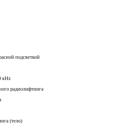
асной подсветкой
0 кHz
ного радиолифтинга
а
нга (тело)