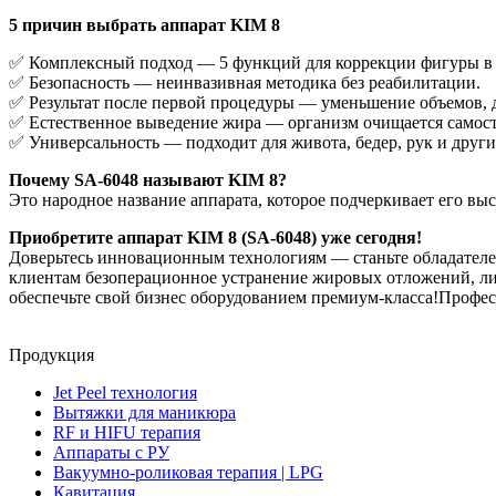
5 причин выбрать аппарат KIM 8
✅ Комплексный подход — 5 функций для коррекции фигуры в 
✅ Безопасность — неинвазивная методика без реабилитации.
✅ Результат после первой процедуры — уменьшение объемов, д
✅ Естественное выведение жира — организм очищается самост
✅ Универсальность — подходит для живота, бедер, рук и други
Почему SA-6048 называют KIM 8?
Это народное название аппарата, которое подчеркивает его вы
Приобретите аппарат KIM 8 (SA-6048) уже сегодня!
Доверьтесь инновационным технологиям — станьте обладател
клиентам безоперационное устранение жировых отложений, ли
обеспечьте свой бизнес оборудованием премиум-класса!Профе
Продукция
Jet Peel технология
Вытяжки для маникюра
RF и HIFU терапия
Аппараты с РУ
Вакуумно-роликовая терапия | LPG
Кавитация