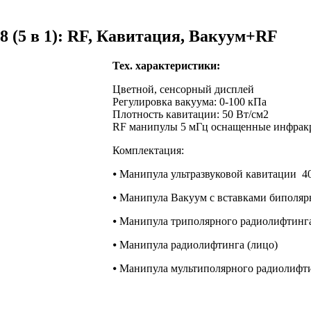
(5 в 1): RF, Кавитация, Вакуум+RF
Тех. характеристики:
Цветной, сенсорный дисплей
Регулировка вакуума: 0-100 кПа
Плотность кавитации: 50 Вт/см2
RF манипулы 5 мГц оснащенные инфракр
Комплектация:
⦁ Манипула ультразвуковой кавитации 4
⦁ Манипула Вакуум с вставками биполяр
⦁ Манипула триполярного радиолифтинг
⦁ Манипула радиолифтинга (лицо)
⦁ Манипула мультиполярного радиолифти