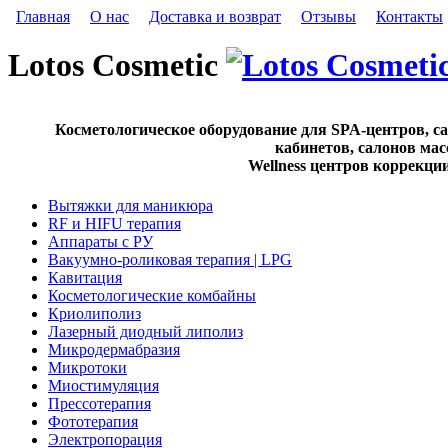
Главная
О нас
Доставка и возврат
Отзывы
Контакты
Lotos Cosmetic
Косметологическое оборудование для SPA-центров, с
кабинетов, салонов мас
Wellness центров коррекци
Вытяжки для маникюра
RF и HIFU терапия
Аппараты с РУ
Вакуумно-роликовая терапия | LPG
Кавитация
Косметологические комбайны
Криолиполиз
Лазерный диодный липолиз
Микродермабразия
Микротоки
Миостимуляция
Прессотерапия
Фототерапия
Электропорация